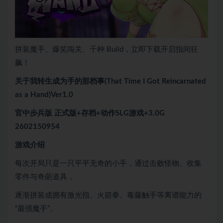
拼装魔手、爆笑闯关、千种 Build，立即下载开启指间狂
飙！
关于我转生成为手的那档事(That Time I Got Reincarnated
as a Hand)Ver1.0
官中步兵版 正式版+存档+动作SLG游戏+3.0G
2602150954
游戏介绍
每次开局只是一只平平无奇的小手，通过击败怪物、收集
零件与奇葩道具，
逐渐拼装成拥有激光指、火箭拳、毒藤触手等离谱能力的
“最强魔手”。