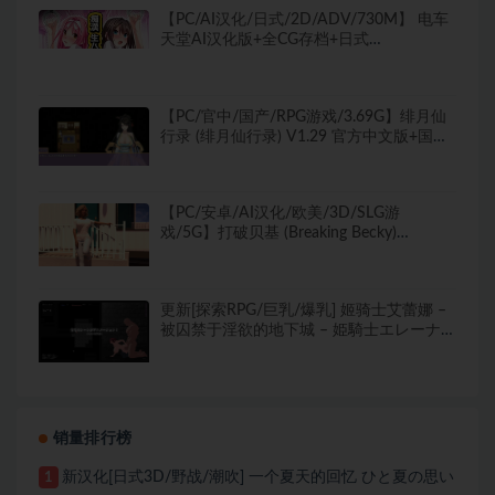
【PC/AI汉化/日式/2D/ADV/730M】 电车
天堂AI汉化版+全CG存档+日式
2DADV+730M
【PC/官中/国产/RPG游戏/3.69G】绯月仙
行录 (绯月仙行录) V1.29 官方中文版+国产
RPG游戏+3.69G
【PC/安卓/AI汉化/欧美/3D/SLG游
戏/5G】打破贝基 (Breaking Becky)
Ver0.2.10 AI汉化版+PC+安卓+欧美3DSLG
游戏+5G
更新[探索RPG/巨乳/爆乳] 姬骑士艾蕾娜 –
被囚禁于淫欲的地下城 – 姫騎士エレーナ-
淫欲のダンジョンに囚われて- v26.05.29
生肉版+自带全回想 [1.0G]
销量排行榜
新汉化[日式3D/野战/潮吹] 一个夏天的回忆 ひと夏の思い
1