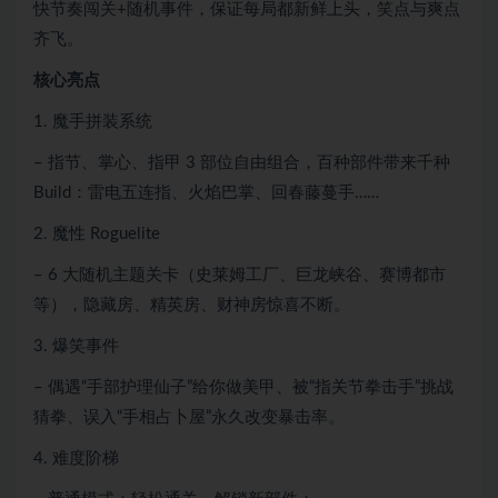
快节奏闯关+随机事件，保证每局都新鲜上头，笑点与爽点
齐飞。
核心亮点
1. 魔手拼装系统
– 指节、掌心、指甲 3 部位自由组合，百种部件带来千种
Build：雷电五连指、火焰巴掌、回春藤蔓手……
2. 魔性 Roguelite
– 6 大随机主题关卡（史莱姆工厂、巨龙峡谷、赛博都市
等），隐藏房、精英房、财神房惊喜不断。
3. 爆笑事件
– 偶遇“手部护理仙子”给你做美甲、被“指关节拳击手”挑战
猜拳、误入“手相占卜屋”永久改变暴击率。
4. 难度阶梯