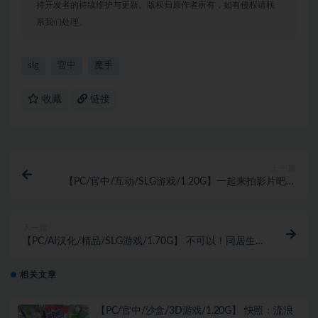
持开发者的持续维护与更新。版权归原作者所有，如有侵权请联
系我们处理。
slg
官中
魔手
收藏
链接
上一篇
【PC/官中/互动/SLG游戏/1.20G】一起来拍影片吧！
～新人・濑户玲奈～ （えっちビデオをつくろう！～新
人・瀬戸れいな～） 官中版+互动SLG游戏+1.20G
下一篇
【PC/AI汉化/精品/SLG游戏/1.70G】 不可以！同居生
活 （イケない！ 同棲らいふ）AI汉化版+精品SLG游戏
+1.70G
相关文章
【PC/官中/沙盒/3D游戏/1.20G】 快照：流浪