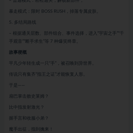
– 普通模式：轻松通关，解锁新部件；
暴走模式：限时 BOSS RUSH，掉落专属皮肤。
5. 多结局路线
– 根据通关层数、部件组合、事件选择，进入“宇宙之手”“千
手观音”“断手求生”等 7 种爆笑终章。
故事梗概
平凡少年转生成一只“手”，被召唤到异世界。
传说只有集齐“指王之证”才能恢复人形。
于是——
扇巴掌击败史莱姆？
比中指发射激光？
握手言和收服小弟？
魔手出征，指到擒来！