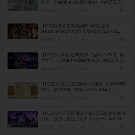
海岸 （Snapshot Lewd Shores） Ver0.551官中
步兵版+沙盒3D游戏+1.20G
娱乐游戏
19 小时前
5
10
【PCAI汉化欧美SLG游戏9.60G】团聚
(Reunion) Ver0.90 AI汉化版+欧美SLG游戏
+9.60G
娱乐游戏
19 小时前
4
10
【PC/安卓/AI汉化/欧美/SLG游戏/3.73G】 电
空之下 （Under the Electric Sky）Ver0.3 AI汉
化版+PC+安卓+欧美SLG游戏+3.73G
娱乐游戏
19 小时前
0
10
【PC/官中/日式/SLG游戏/3.68G】 异世界NTR
旅馆 （異世界NTR旅館 IsekaiNTRInn）
Ver1.45 官中版+日式SLG游戏+3.68G
娱乐游戏
19 小时前
1
10
【PC/AI汉化/日系/RPG游戏/1.17G】堕落魔法
少女 （悪堕ち魔法少女クリッカー）Ver1.08
AI汉化版+1.17G
娱乐游戏
19 小时前
11
10