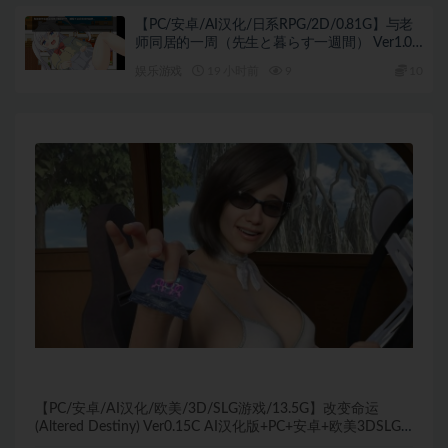
【PC/安卓/AI汉化/日系RPG/2D/0.81G】与老
师同居的一周（先生と暮らす一週間） Ver1.01
AI汉化版+PC+安卓+日系RPG游戏+0.81G
娱乐游戏
19 小时前
9
10
【PC/安卓/AI汉化/欧美/3D/SLG游戏/13.5G】改变命运
(Altered Destiny) Ver0.15C AI汉化版+PC+安卓+欧美3DSLG
游戏+13.5G