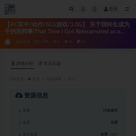
登录
全部
【PC官中/动作/SLG游戏/3.0G】 关于我转生成为
手的那档事(That Time I Got Reincarnated as a
Hand)Ver1.0 官中步兵版 正式版+存档+动作SLG游
娱乐游戏
5 月前
0
10
10
戏+3.0G
详情介绍
常见问题
当前位置：
首页
娱乐游戏
正文
资源信息
普通
10资源币
会员
免费
永久会员
免费
推荐