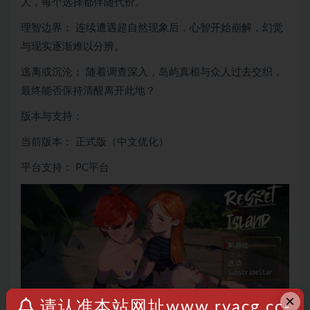
人，每个选择都伴随代价。
理智边界： 连续遭遇超自然现象后，心智开始崩解，幻觉
与现实逐渐难以分辨。
逃离或沉沦： 随着调查深入，岛屿真相与众人过去交织，
最终能否保持清醒离开此地？
版本与支持：
当前版本： 正式版（中文优化）
平台支持： PC平台
×
请认准本站网址www.rvacg.cc-