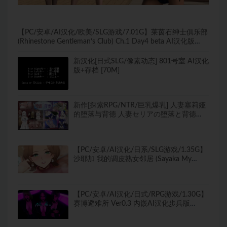
【PC/安卓/AI汉化/欧美/SLG游戏/7.01G】莱茵石绅士俱乐部
(Rhinestone Gentleman‘s Club) Ch.1 Day4 beta AI汉化版
+PC+安卓+欧美SLG游戏+7.01G
新汉化[日式SLG/像素动态] 801号室 AI汉化
版+存档 [70M]
新作[探索RPG/NTR/巨乳爆乳] 人妻塞莉娅
的堕落与背德 人妻セリアの堕落と背徳
v1.0.2 内嵌AI汉化版+作弊码 [1.20G]
【PC/安卓/AI汉化/日系/SLG游戏/1.35G】
沙耶加 我的调皮熟女邻居 (Sayaka My
Naughty Milf Neighbor) Ver0.71 AI汉化版
PC+安卓+日系SLG游戏+1.35G
【PC/安卓/AI汉化/日式/RPG游戏/1.30G】
赛博避难所 Ver0.3 内嵌AI汉化步兵版
+PC+安卓+日式RPG游戏+1.30G