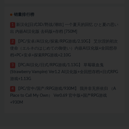
销量排行榜
新汉化[日式3D/野战/潮吹] 一个夏天的回忆 ひと夏の思い
1
出 内嵌AI汉化版 去码版+存档 [750M]
【PC/安卓/AI汉化/探索/RPG游戏/2.10G】 艾尔涅的初次
2
使命（エルネのはじめての御使い）内嵌AI汉化版+全回想存
档+PC+安卓+探索RPG游戏+2.10G
【PC/AI汉化/日式/RPG游戏/1.13G】 草莓吸血鬼
3
(Strawberry Vampire) Ver1.2 AI汉化版+全回想存档+日式RPG
游戏+1.13G
【PC/官中/国产/RPG游戏/930M】 我并非无所依归 （A
4
Place to Call My Own） Ver0.69 官中版+国产RPG游戏
+930M