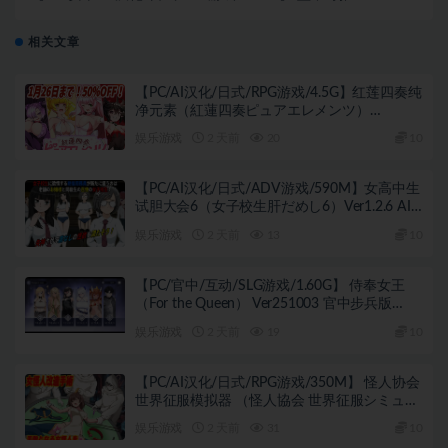
爱 （Unbreakable Love） Ver0.3 AI汉化版+PC+安卓+日
式SLG游戏+800M
相关文章
【PC/AI汉化/日式/RPG游戏/4.5G】红莲四奏纯
净元素（紅蓮四奏ピュアエレメンツ）
Ver1.0.11 AI汉化版+全回想存档+日式RPG游戏
娱乐游戏
2 天前
20
10
+4.50G
【PC/AI汉化/日式/ADV游戏/590M】女高中生
试胆大会6（女子校生肝だめし6）Ver1.2.6 AI
汉化版+【DLC v1.0.1】+存档+日式ADV游戏
娱乐游戏
2 天前
13
10
+590M
【PC/官中/互动/SLG游戏/1.60G】 侍奉女王
（For the Queen） Ver251003 官中步兵版
+2DLC+互动SLG游戏+1.60G
娱乐游戏
2 天前
19
10
【PC/AI汉化/日式/RPG游戏/350M】 怪人协会
世界征服模拟器 （怪人協会 世界征服シミュレ
ーター） AI汉化版+日式RPG游戏+350M
娱乐游戏
2 天前
31
10