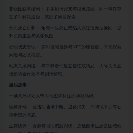
非线性叙事结构： 多条剧情分支与隐藏路线，同一事件存
在多种解决途径，鼓励多周目探索。
永久死亡机制： 角色一旦死亡或陷入疯狂便无法挽回，提
升决策重量与紧张氛围。
心理状态管理： 实时监测自身与NPC的理智值，平衡探索
风险与团队稳定。
动态关系网络： 与幸存者们建立信任或猜忌，人际关系直
接影响合作效率与剧情解锁。
游戏故事：
一场意外将众人带向地图未标注的神秘岛屿。
诡异开端： 登陆后通讯中断、退路消失，岛屿似乎拥有吞
噬希望的意志。
生存抉择： 资源有限而威胁四伏，是独自求生还是团结他