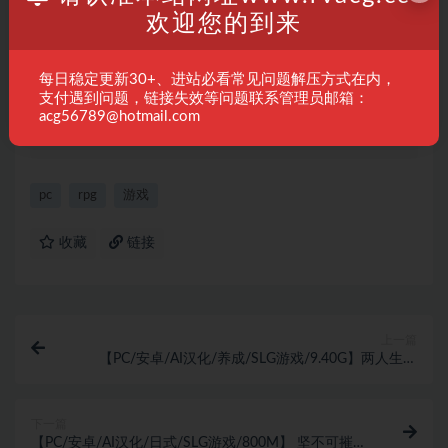
欢迎您的到来
免责声明：
本站资源均来自网络收集或用户分享，仅供学习、研
究和交流使用。请于下载后24小时内删除相关文件，不得用于商
每日稳定更新30+、进站必看常见问题解压方式在内，
业用途。若您喜欢该软件，请通过官方渠道购买正版授权，以支
支付遇到问题，链接失效等问题联系管理员邮箱：
持开发者的持续维护与更新。版权归原作者所有，如有侵权请联
acg56789@hotmail.com
系我们处理。
pc
rpg
游戏
收藏
链接
上一篇
【PC/安卓/AI汉化/养成/SLG游戏/9.40G】两人生活
（ふたりぐらし） Ver1.635 AI汉化版+存档+PC+安卓
+养成SLG游戏+9.40G
下一篇
【PC/安卓/AI汉化/日式/SLG游戏/800M】 坚不可摧的