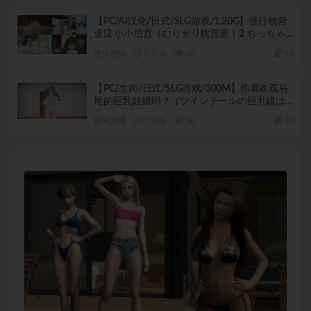
【PC/AI汉化/日式/SLG游戏/1.20G】强行枕营
业!2 小小后宫（むりヤリ枕営業！2 ちっちゃ
なハーレム）内嵌AI汉化版+日式SLG游戏
娱乐游戏
2 天前
25
10
+1.20G
【PC/生肉/日式/SLG游戏/300M】你喜欢双马
尾的巨乳姑娘吗？（ツインテールの巨乳娘は
好きですか？）生肉版+日式SLG游戏+300M
娱乐游戏
2 天前
26
10