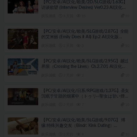
【PC/安卓/AI汉化/欧美/2D/SLG游戏/1.63G】
访谈欲望 (Interview Desires) Ver0.23 AI汉化版
+PC+安卓+欧美2DSLG游戏+1.63G
娱乐游戏
2 天前
15
10
【PC/安卓/AI汉化/欧美/SLG游戏/2.87G】全能
的艾米丽 (Emily Does it All) Ep.2 AI汉化版
PC+安卓+欧美SLG游戏+2.87G
娱乐游戏
2 天前
5
10
【PC/安卓/AI汉化/欧美/SLG游戏/2.95G】越过
界限（Crossing the Lines）Ch.2.7.01 AI汉化版
+PC+安卓+欧美SLG游戏+2.95G
娱乐游戏
2 天前
2
10
【PC/安卓/AI汉化/日系/RPG游戏/1.37G】圣女
沉眠于甘甜的烟雾中（トゥリ─聖女は甘い煙に
眠る）Ver1.0 AI汉化版+PC+安卓+日系RPG游
娱乐游戏
2 天前
7
10
戏+1.37G
【PC/安卓/AI汉化/欧美/SLG游戏/9.07G】 缚
缘:特殊兴趣交友（Bindr: Kink Dating）
Ver0.30.5 AI汉化版+PC+安卓+欧美SLG游戏
娱乐游戏
2 天前
9
10
+9.07G