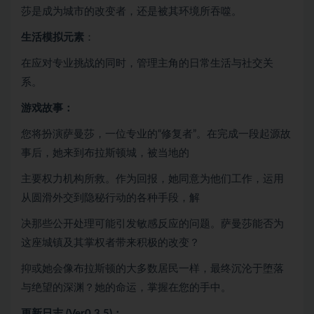
莎是成为城市的改变者，还是被其环境所吞噬。
生活模拟元素
：
在应对专业挑战的同时，管理主角的日常生活与社交关
系。
游戏故事：
您将扮演萨曼莎，一位专业的“修复者”。在完成一段起源故
事后，她来到布拉斯顿城，被当地的
主要权力机构所救。作为回报，她同意为他们工作，运用
从圆滑外交到隐秘行动的各种手段，解
决那些公开处理可能引发敏感反应的问题。萨曼莎能否为
这座城镇及其掌权者带来积极的改变？
抑或她会像布拉斯顿的大多数居民一样，最终沉沦于堕落
与绝望的深渊？她的命运，掌握在您的手中。
更新日志 (Ver0.3.5)：