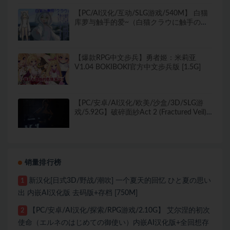
【PC/AI汉化/互动/SLG游戏/540M】 白猫
库萝与触手的爱~（白猫クラウに触手の愛
を）Ver1.0.1 内嵌AI汉化版+互动SLG游戏
+540M
【爆款RPG中文步兵】勇者姬：米莉亚
V1.04 BOKIBOKI官方中文步兵版 [1.5G]
【PC/安卓/AI汉化/欧美/沙盒/3D/SLG游
戏/5.92G】破碎面紗Act 2 (Fractured Veil)
Ver1.9 AI汉化版+PC+安卓+欧美沙盒
3DSLG游戏+5.92G
销量排行榜
新汉化[日式3D/野战/潮吹] 一个夏天的回忆 ひと夏の思い
1
出 内嵌AI汉化版 去码版+存档 [750M]
【PC/安卓/AI汉化/探索/RPG游戏/2.10G】 艾尔涅的初次
2
使命（エルネのはじめての御使い）内嵌AI汉化版+全回想存