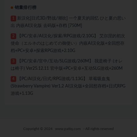
销量排行榜
新汉化[日式3D/野战/潮吹] 一个夏天的回忆 ひと夏の思い
1
出 内嵌AI汉化版 去码版+存档 [750M]
【PC/安卓/AI汉化/探索/RPG游戏/2.10G】 艾尔涅的初次
2
使命（エルネのはじめての御使い）内嵌AI汉化版+全回想存
档+PC+安卓+探索RPG游戏+2.10G
【PC/安卓/官中/互动/SLG游戏/260M】 我是椅子 (オレ
3
は椅子) Ver25.12.11 官中版+PC+安卓+互动SLG游戏+260M
【PC/AI汉化/日式/RPG游戏/1.13G】 草莓吸血鬼
4
(Strawberry Vampire) Ver1.2 AI汉化版+全回想存档+日式RPG
游戏+1.13G
Copyright © 2024
www.pattq.com
- All rights reserved