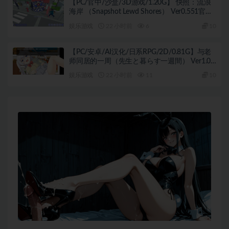
【PC/官中/沙盒/3D游戏/1.20G】 快照：流浪
海岸 （Snapshot Lewd Shores） Ver0.551官中
步兵版+沙盒3D游戏+1.20G
娱乐游戏
22 小时前
6
10
【PC/安卓/AI汉化/日系RPG/2D/0.81G】与老
师同居的一周（先生と暮らす一週間） Ver1.01
AI汉化版+PC+安卓+日系RPG游戏+0.81G
娱乐游戏
22 小时前
11
10