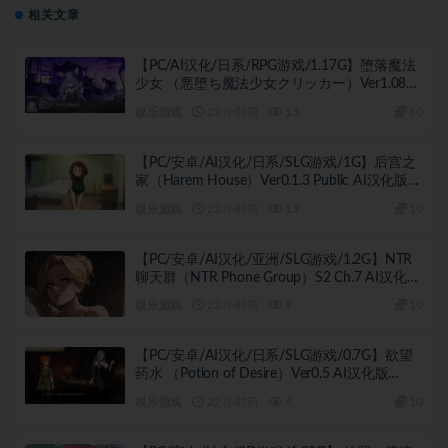
游戏+1.0G
相关文章
【PC/AI汉化/日系/RPG游戏/1.17G】堕落魔法
少女 （悪堕ち魔法少女クリッカー）Ver1.08
AI汉化版+1.17G
娱乐游戏
22 小时前
13
10
【PC/安卓/AI汉化/日系/SLG游戏/1G】后宫之
家（Harem House）Ver0.1.3 Public AI汉化版
+PC+安卓+日系SLG游戏+1G
娱乐游戏
22 小时前
13
10
【PC/安卓/AI汉化/亚洲/SLG游戏/1.2G】NTR
聊天群（NTR Phone Group）S2 Ch.7 AI汉化版
+PC+安卓+亚洲SLG游戏+1.2G
娱乐游戏
22 小时前
9
10
【PC/安卓/AI汉化/日系/SLG游戏/0.7G】欲望
药水 （Potion of Desire）Ver0.5 AI汉化版
+PC+安卓+日系SLG游戏+0.7G
娱乐游戏
22 小时前
4
10