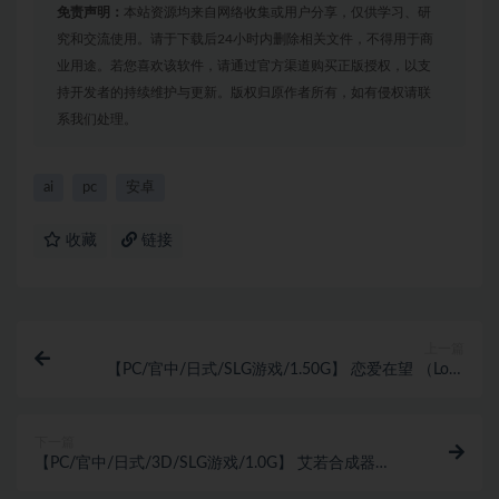
免责声明：
本站资源均来自网络收集或用户分享，仅供学习、研
究和交流使用。请于下载后24小时内删除相关文件，不得用于商
业用途。若您喜欢该软件，请通过官方渠道购买正版授权，以支
持开发者的持续维护与更新。版权归原作者所有，如有侵权请联
系我们处理。
ai
pc
安卓
收藏
链接
上一篇
【PC/官中/日式/SLG游戏/1.50G】 恋爱在望 （Love
on the Approach） 官中步兵版+日式SLG游戏+1.50G
下一篇
【PC/官中/日式/3D/SLG游戏/1.0G】 艾若合成器
（Eroo Synth） Ver1.4.4 Demo 官中步兵版+日式SLG