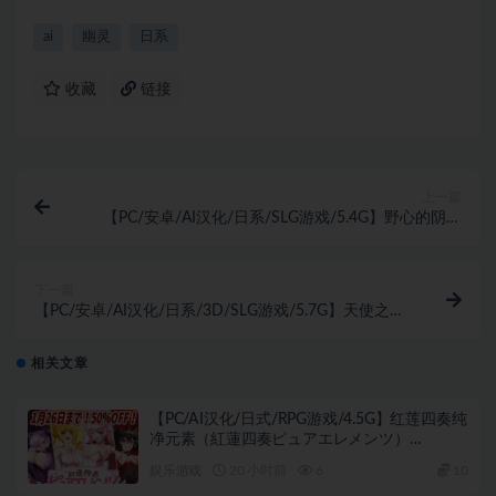
ai
幽灵
日系
收藏
链接
上一篇
【PC/安卓/AI汉化/日系/SLG游戏/5.4G】野心的阴影
(Shadows of Ambition) Ch.7.1 AI汉化版+PC+安卓+日
系SLG游戏+5.4G
下一篇
【PC/安卓/AI汉化/日系/3D/SLG游戏/5.7G】天使之爱
( Angel’s Love) Ver0.2 AI汉化版+PC+安卓+日系3DSLG
游戏+5.7G
相关文章
【PC/AI汉化/日式/RPG游戏/4.5G】红莲四奏纯
净元素（紅蓮四奏ピュアエレメンツ）
Ver1.0.11 AI汉化版+全回想存档+日式RPG游戏
娱乐游戏
20 小时前
6
10
+4.50G