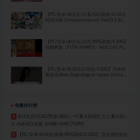
【PC/安卓/AI汉化/日系/SLG游戏/4.52G】
时间法师 (Chronoromancer) Ver0.9.2 AI汉
化版+PC+安卓+日系SLG游戏+4.52G
【PC/安卓/AI汉化/日式/RPG游戏/4.20G】
扶她家族（FUTA FAMILY）Ver0.2.43 内嵌
AI汉化步兵版+PC+安卓+日式RPG游戏
+4.20G
【PC/安卓/欧美SLG/动态/3.30G】日本的
新起点(New Beginnings in Japan) Ver0.6.4
精翻汉化版+欧美SLG+动态+双端+3.30G
销量排行榜
新汉化[日式3D/野战/潮吹] 一个夏天的回忆 ひと夏の思い
1
出 内嵌AI汉化版 去码版+存档 [750M]
【PC/安卓/AI汉化/探索/RPG游戏/2.10G】 艾尔涅的初次
2