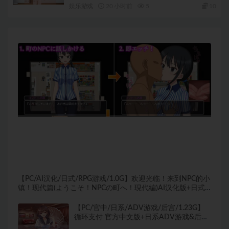
好きですか？）生肉版+日式SLG游戏+300M
娱乐游戏
20 小时前
5
10
【PC/AI汉化/日式/RPG游戏/1.0G】欢迎光临！来到NPC的小
镇！现代篇(ようこそ！NPCの町へ！現代編)AI汉化版+日式
RPG游戏+1.0G
【PC/官中/日系/ADV游戏/后宫/1.23G】
循环支付 官方中文版+日系ADV游戏&后宫
+1.23G