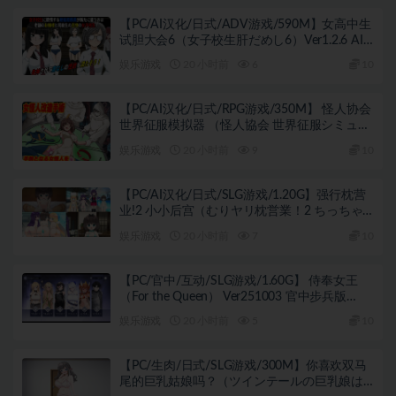
【PC/AI汉化/日式/ADV游戏/590M】女高中生
试胆大会6（女子校生肝だめし6）Ver1.2.6 AI
汉化版+【DLC v1.0.1】+存档+日式ADV游戏
娱乐游戏
20 小时前
6
10
+590M
【PC/AI汉化/日式/RPG游戏/350M】 怪人协会
世界征服模拟器 （怪人協会 世界征服シミュレ
ーター） AI汉化版+日式RPG游戏+350M
娱乐游戏
20 小时前
9
10
【PC/AI汉化/日式/SLG游戏/1.20G】强行枕营
业!2 小小后宫（むりヤリ枕営業！2 ちっちゃ
なハーレム）内嵌AI汉化版+日式SLG游戏
娱乐游戏
20 小时前
7
10
+1.20G
【PC/官中/互动/SLG游戏/1.60G】 侍奉女王
（For the Queen） Ver251003 官中步兵版
+2DLC+互动SLG游戏+1.60G
娱乐游戏
20 小时前
5
10
【PC/生肉/日式/SLG游戏/300M】你喜欢双马
尾的巨乳姑娘吗？（ツインテールの巨乳娘は