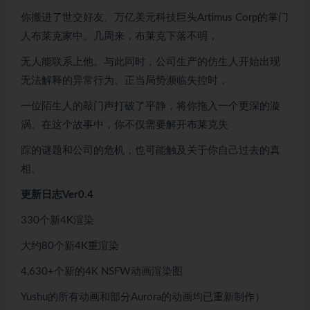
你搬进了世交好友、万亿美元科技巨头Artimus Corp的掌门
人布莱克家中。几周来，布莱克下落不明，
无人能联系上他。与此同时，公司生产的仿生人开始出现
无法解释的异常行为。正当局势濒临失控时，
一位陌生人的敲门声打破了平静，将你拖入一个更深的漩
涡。在这个故事中，你不仅需要解开布莱克失
踪的谜题和公司的危机，也可能触及关于你自己过去的真
相。
更新日志Ver0.4
330个新4K渲染
大约80个新4K重渲染
4,630+个新的4K NSFW动画渲染图
Yushu的所有动画和部分Aurora的动画均已重新制作）