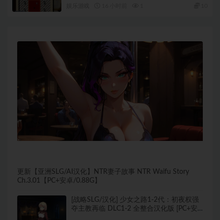
ネクトバトル！）Ver1.02 AI汉化版+日系RPG
娱乐游戏
16 小时前
1
10
游戏+1.15G
更新【亚洲SLG/AI汉化】NTR妻子故事 NTR Waifu Story
Ch.3.01【PC+安卓/0.88G】
[战略SLG/汉化] 少女之路1-2代：初夜权强
夺主教再临 DLC1-2 全整合汉化版 [PC+安
卓-1.2G]