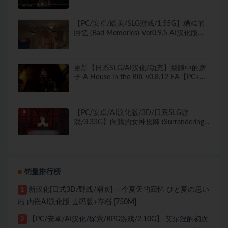
【PC/安卓/欧美/SLG游戏/1.55G】糟糕的
回忆 (Bad Memories) Ver0.9.5 AI汉化版
+PC+安卓+欧美SLG游戏+1.55G
更新【日系SLG/AI汉化/动态】裂隙中的房
子 A House in the Rift v0.8.12 EA【PC+安
卓/22.9G】
【PC/安卓/AI汉化版/3D/日系SLG游
戏/3.33G】向我的女神投降 (Surrendering
to My Crush) Ver1.36 AI汉化版+PC+安卓
+3D日系SLG游戏+3.33G
销量排行榜
新汉化[日式3D/野战/潮吹] 一个夏天的回忆 ひと夏の思い
1
出 内嵌AI汉化版 去码版+存档 [750M]
【PC/安卓/AI汉化/探索/RPG游戏/2.10G】 艾尔涅的初次
2