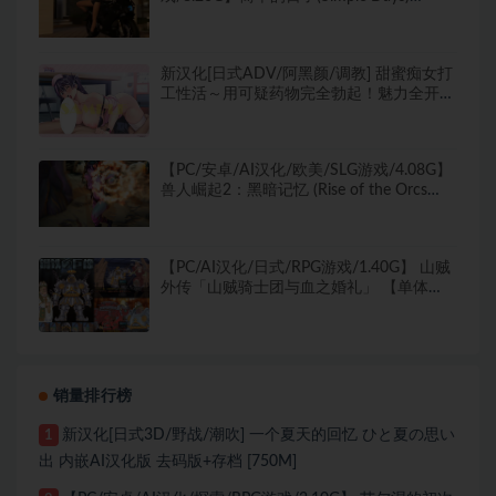
Ver0.20.2 汉化版+PC+安卓+欧美3DSLG游
戏+8.26G
新汉化[日式ADV/阿黑颜/调教] 甜蜜痴女打
工性活～用可疑药物完全勃起！魅力全开大
干特干的人生大逆转～ ラブラブお痴験バ
イト性活 -怪しいクスリでフル勃〇！モテ
まくりヤリまくりで人生大逆転- AI汉化版
【PC/安卓/AI汉化/欧美/SLG游戏/4.08G】
+全CG存档 [3.0G]
兽人崛起2：黑暗记忆 (Rise of the Orcs
2Rise of the Orcs 2) Ver3.6 AI汉化版+欧美
SLG游戏+4.08G
【PC/AI汉化/日式/RPG游戏/1.40G】 山贼
外传「山贼骑士团与血之婚礼」 【单体
版】 AI汉化版+自带全回想+日式RPG游戏
+1.40G
销量排行榜
新汉化[日式3D/野战/潮吹] 一个夏天的回忆 ひと夏の思い
1
出 内嵌AI汉化版 去码版+存档 [750M]