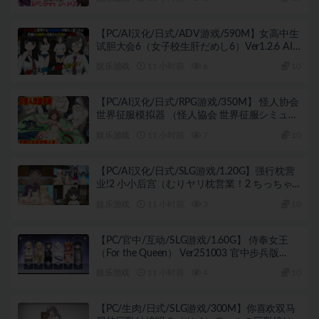
+4.50G
【PC/AI汉化/日式/ADV游戏/590M】女高中生
试胆大会6（女子校生肝だめし6）Ver1.2.6 AI
汉化版+【DLC v1.0.1】+存档+日式ADV游戏
娱乐游戏
11 小时前
6
10
+590M
【PC/AI汉化/日式/RPG游戏/350M】 怪人协会
世界征服模拟器 （怪人協会 世界征服シミュレ
ーター） AI汉化版+日式RPG游戏+350M
娱乐游戏
11 小时前
7
10
【PC/AI汉化/日式/SLG游戏/1.20G】强行枕营
业!2 小小后宫（むりヤリ枕営業！2 ちっちゃ
なハーレム）内嵌AI汉化版+日式SLG游戏
娱乐游戏
11 小时前
3
10
+1.20G
【PC/官中/互动/SLG游戏/1.60G】 侍奉女王
（For the Queen） Ver251003 官中步兵版
+2DLC+互动SLG游戏+1.60G
娱乐游戏
11 小时前
4
10
【PC/生肉/日式/SLG游戏/300M】你喜欢双马