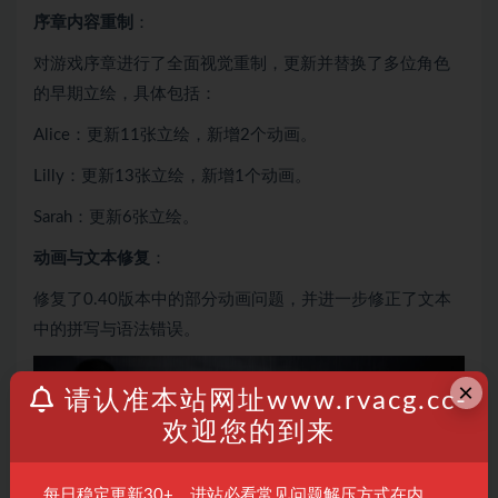
序章内容重制
：
对游戏序章进行了全面视觉重制，更新并替换了多位角色
的早期立绘，具体包括：
Alice：更新11张立绘，新增2个动画。
Lilly：更新13张立绘，新增1个动画。
Sarah：更新6张立绘。
动画与文本修复
：
修复了0.40版本中的部分动画问题，并进一步修正了文本
中的拼写与语法错误。
×
请认准本站网址www.rvacg.cc-
欢迎您的到来
每日稳定更新30+、进站必看常见问题解压方式在内，