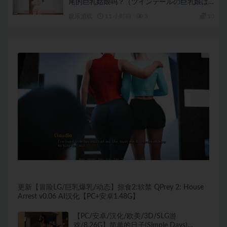
尾的巨乳姑娘吗？（ツインテールの巨乳娘は
好きですか？）生肉版+日式SLG游戏+300M
娱乐游戏
11 小时前
3
10
更新【冒险LG/巨乳爆乳/动态】掠食2:软禁 QPrey 2: House
Arrest v0.06 AI汉化【PC+安卓1.48G】
【PC/安卓/汉化/欧美/3D/SLG游
戏/8.26G】简单的日子(Simple Days)