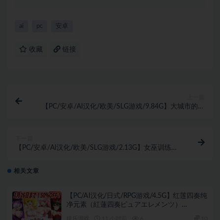
ai
pc
安卓
收藏
链接
上一篇
【PC/安卓/AI汉化/欧美/SLG游戏/9.84G】大城市的维
多利亚 (Victoria in Big City) Ver0.7 AI汉化版 PC+安卓
+欧美SLG游戏+9.84G
下一篇
【PC/安卓/AI汉化/欧美/SLG游戏/2.13G】女巫训练
师：白银模组 (Witch Trainer: Silver Mod) Ver1.49 AI汉
化版 PC+安卓+欧美SLG游戏+2.13G
相关文章
【PC/AI汉化/日式/RPG游戏/4.5G】红莲四奏纯
净元素（紅蓮四奏ピュアエレメンツ）
Ver1.0.11 AI汉化版+全回想存档+日式RPG游戏
娱乐游戏
11 小时前
6
10