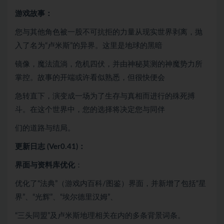
游戏故事：
您与其他角色被一股不可抗拒的力量从现实世界剥离，抛
入了名为“卢米斯”的异界。这里是地球的黑暗
镜像，魔法流淌，危机四伏，并由神秘莫测的神魔势力所
掌控。故事的开端或许看似熟悉，但很快便会
急转直下，演变成一场为了生存与真相而进行的殊死搏
斗。在这个世界中，您的选择将决定您与同伴
们的道路与结局。
更新日志 (Ver0.41)：
界面与资料库优化
：
优化了“法典”（游戏内百科/图鉴）界面，并新增了包括“星
界”、“光辉”、“埃尔德里汉姆”、
“三头同盟”及卢米斯地理相关在内的多条背景词条。