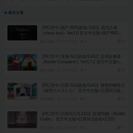
官中版+日式SLG游戏+1.0G
相关文章
【PC/官中/国产/RPG游戏/2.8G】混沌之魂
（chaos soul）Ver1.0 官方中文版+国产RPG游
戏+2.8G
娱乐游戏
13 小时前
4
10
【PC/官中/亚洲/SLG游戏/0.4G】边境征服者
（Border Conqueror）Ver1.7.2 官方中文版+亚
洲SLG游戏+0.4G
娱乐游戏
13 小时前
3
10
【PC/官中/日系/SLG游戏/0.6G】催堕的雌性们
（催堕のメスたち） 官方中文版+日系SLG游戏
+0.6G
娱乐游戏
13 小时前
3
10
【PC/官中/日系SLG/2.32G】欲望同频（BioBot
Guide） 官方中文版+日系SLG游戏+2.32G
娱乐游戏
13 小时前
6
10