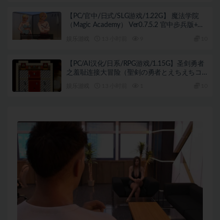
【PC/官中/日式/SLG游戏/1.22G】 魔法学院
（Magic Academy） Ver0.7.5.2 官中步兵版+日
式SLG游戏+1.22G
娱乐游戏
13 小时前
9
10
【PC/AI汉化/日系/RPG游戏/1.15G】圣剑勇者
之羞耻连接大冒险（聖剣の勇者とえちえちコ
ネクトバトル！）Ver1.02 AI汉化版+日系RPG
娱乐游戏
13 小时前
1
10
游戏+1.15G