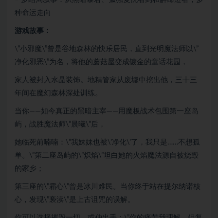
种命运走向
游戏故事：
\”小邪魔\”曾是谷地森林的快乐居民，直到光明魔法师以\”
净化邪恶\”为名，将他的蘑菇屋变成镀金的童话花园，
家人被封入水晶装饰。地精管家从废墟中挖出他，三十三
年间在魔幻森林深处训练。
当你——如今真正的黑暗主宰——用魔板战术包围第一座岛
屿，战胜魔法师\”晨曦\”后，
她临死前喃喃：\”我妹妹也被\’净化\’了，我只是……不想孤
单。\”第二座岛屿的\”炽焰\”坦白她的火焰魔法源自被烧毁
的家乡；
第三座的\”霜心\”曾是冰川难民。当你终于站在提尔纳诺核
心，发现\”亵渎\”是上古诅咒的误解。
你可以选择摧毁一切，或伸出手：\”你的痛苦我理解，但复