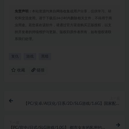
免责声明：
本站资源均来自网络收集或用户分享，仅供学习、研
究和交流使用。请于下载后24小时内删除相关文件，不得用于商
业用途。若您喜欢该软件，请通过官方渠道购买正版授权，以支
持开发者的持续维护与更新。版权归原作者所有，如有侵权请联
系我们处理。
复仇
游戏
黑暗
收藏
链接
上一篇
【PC/安卓/AI汉化/日系/2D/SLG游戏/1.6G】国家配给
的猫娘 (My State Sponsored Catgirl) Ver0.91 AI汉化版
+PC+安卓+日系2DSLG游戏+1.6G
下一篇
【PC/官中/日式/SLG游戏/1.0G】 都市女友的私密约会