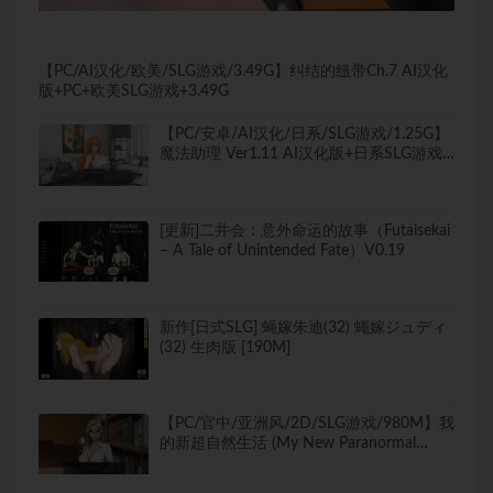
【PC/AI汉化/欧美/SLG游戏/3.49G】纠结的纽带Ch.7 AI汉化
版+PC+欧美SLG游戏+3.49G
【PC/安卓/AI汉化/日系/SLG游戏/1.25G】
魔法助理 Ver1.11 AI汉化版+日系SLG游戏
+PC+安卓+1.25G
[更新]二井会：意外命运的故事（Futaisekai
– A Tale of Unintended Fate）V0.19
新作[日式SLG] 蝇嫁朱迪(32) 蠅嫁ジュディ
(32) 生肉版 [190M]
【PC/官中/亚洲风/2D/SLG游戏/980M】我
的新超自然生活 (My New Paranormal
Life)Ver0.5.5 官中步兵版+亚洲风2DSLG游
戏+980M