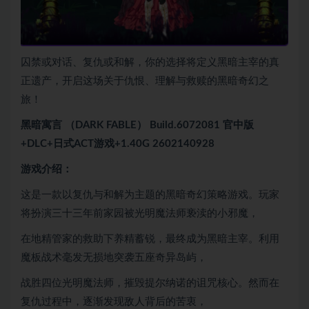
囚禁或对话、复仇或和解，你的选择将定义黑暗主宰的真
正遗产，开启这场关于仇恨、理解与救赎的黑暗奇幻之
旅！
黑暗寓言 （DARK FABLE） Build.6072081 官中版
+DLC+日式ACT游戏+1.40G 2602140928
游戏介绍：
这是一款以复仇与和解为主题的黑暗奇幻策略游戏。玩家
将扮演三十三年前家园被光明魔法师亵渎的小邪魔，
在地精管家的救助下养精蓄锐，最终成为黑暗主宰。利用
魔板战术毫发无损地突袭五座奇异岛屿，
战胜四位光明魔法师，摧毁提尔纳诺的诅咒核心。然而在
复仇过程中，逐渐发现敌人背后的苦衷，