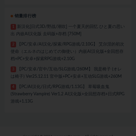
销量排行榜
新汉化[日式3D/野战/潮吹] 一个夏天的回忆 ひと夏の思い
1
出 内嵌AI汉化版 去码版+存档 [750M]
【PC/安卓/AI汉化/探索/RPG游戏/2.10G】 艾尔涅的初次
2
使命（エルネのはじめての御使い）内嵌AI汉化版+全回想存
档+PC+安卓+探索RPG游戏+2.10G
【PC/安卓/官中/互动/SLG游戏/260M】 我是椅子 (オレ
3
は椅子) Ver25.12.11 官中版+PC+安卓+互动SLG游戏+260M
【PC/AI汉化/日式/RPG游戏/1.13G】 草莓吸血鬼
4
(Strawberry Vampire) Ver1.2 AI汉化版+全回想存档+日式RPG
游戏+1.13G