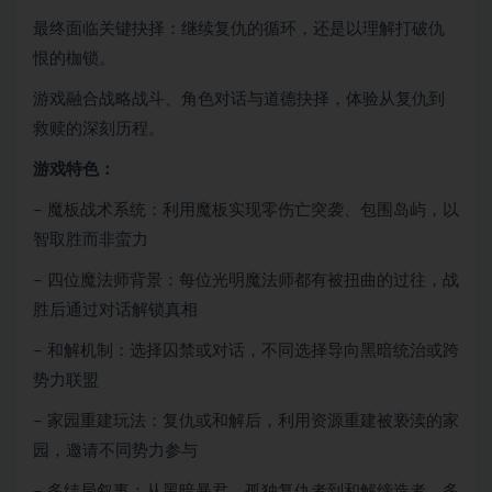
最终面临关键抉择：继续复仇的循环，还是以理解打破仇
恨的枷锁。
游戏融合战略战斗、角色对话与道德抉择，体验从复仇到
救赎的深刻历程。
游戏特色：
– 魔板战术系统：利用魔板实现零伤亡突袭、包围岛屿，以
智取胜而非蛮力
– 四位魔法师背景：每位光明魔法师都有被扭曲的过往，战
胜后通过对话解锁真相
– 和解机制：选择囚禁或对话，不同选择导向黑暗统治或跨
势力联盟
– 家园重建玩法：复仇或和解后，利用资源重建被亵渎的家
园，邀请不同势力参与
– 多结局叙事：从黑暗暴君、孤独复仇者到和解缔造者，多