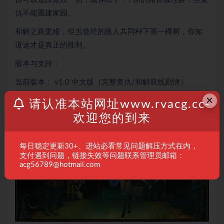
仇不能重建家园。
和解之路更难，但当曾经的敌人共同种下第一棵树，你知
道这才是真正的胜利。
版本与支持：
当前版本： v1.0 中文版（完整复仇/和解双线剧情）
×
平台支持： PC电脑端
请认准本站网址www.rvacg.cc-
欢迎您的到来
每日稳定更新30+、进站必看常见问题解压方式在内，
支付遇到问题，链接失效等问题联系管理员邮箱：
acg56789@hotmail.com