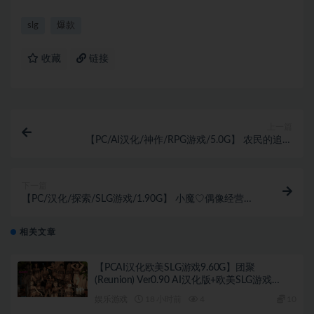
slg
爆款
收藏
链接
上一篇
【PC/AI汉化/神作/RPG游戏/5.0G】 农民的追求
（Peasant’s Quest）Ver3.95 PC+joi模拟器 内嵌AI汉化
版+攻略+作弊码+神作RPG游戏+5.0G
下一篇
【PC/汉化/探索/SLG游戏/1.90G】 小魔♡偶像经营！
（さきゅっと♡アイドルマネジメント！）Ver1.026 正
式版+探索SLG游戏+1.90G
相关文章
【PCAI汉化欧美SLG游戏9.60G】团聚
(Reunion) Ver0.90 AI汉化版+欧美SLG游戏
+9.60G
娱乐游戏
18 小时前
4
10