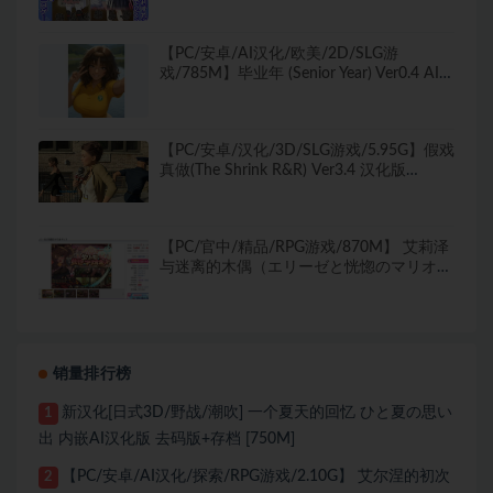
【PC/安卓/AI汉化/欧美/2D/SLG游
戏/785M】毕业年 (Senior Year) Ver0.4 AI汉
化版+PC+安卓+欧美2DSLG游戏+785M
【PC/安卓/汉化/3D/SLG游戏/5.95G】假戏
真做(The Shrink R&R) Ver3.4 汉化版
+PC+安卓+3DSLG游戏+5.95G
【PC/官中/精品/RPG游戏/870M】 艾莉泽
与迷离的木偶（エリーゼと恍惚のマリオネ
ット）官中步兵版+全回想存档+精品RPG游
戏+870M
销量排行榜
新汉化[日式3D/野战/潮吹] 一个夏天的回忆 ひと夏の思い
1
出 内嵌AI汉化版 去码版+存档 [750M]
【PC/安卓/AI汉化/探索/RPG游戏/2.10G】 艾尔涅的初次
2