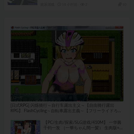
步兵版+沙盒3D游戏+1.20G
娱乐游戏
18 小时前
2
10
[日式RPG] 闪烁骑行～自行车露出主义～【自由骑行露出
RPG】 FlashCycling～自転車露出主義～【フリーライドろし
ゅつRPG】 v1.51 汉化版+全回想存档 [270M]
【PC/生肉/探索/SLG游戏/410M】 一华酱
千钧一发 （一華ちゃん間一髪） 生肉版+日
式SLG游戏+410M