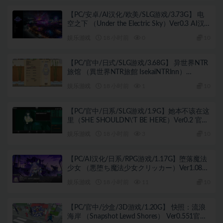
【PC/安卓/AI汉化/欧美/SLG游戏/3.73G】 电
空之下 （Under the Electric Sky）Ver0.3 AI汉
化版+PC+安卓+欧美SLG游戏+3.73G
娱乐游戏
18 小时前
0
10
【PC/官中/日式/SLG游戏/3.68G】 异世界NTR
旅馆 （異世界NTR旅館 IsekaiNTRInn）
Ver1.45 官中版+日式SLG游戏+3.68G
娱乐游戏
18 小时前
1
10
【PC/官中/日系/SLG游戏/1.9G】她本不该在这
里（SHE SHOULDN\’T BE HERE）Ver0.2 官方
中文版+日系SLG游戏+1.9G
娱乐游戏
18 小时前
3
10
【PC/AI汉化/日系/RPG游戏/1.17G】堕落魔法
少女 （悪堕ち魔法少女クリッカー）Ver1.08
AI汉化版+1.17G
娱乐游戏
18 小时前
11
10
【PC/官中/沙盒/3D游戏/1.20G】 快照：流浪
海岸 （Snapshot Lewd Shores） Ver0.551官中