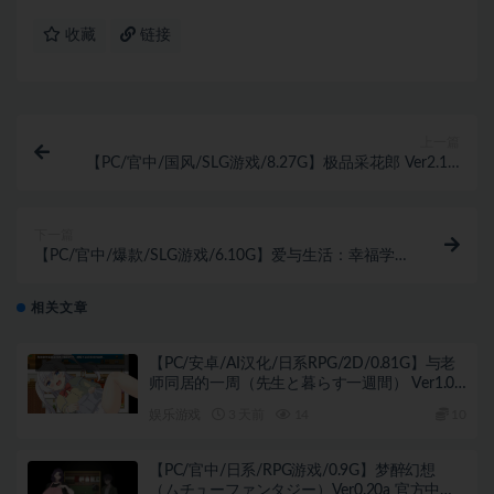
收藏
链接
上一篇
【PC/官中/国风/SLG游戏/8.27G】极品采花郎 Ver2.1.0
官方中文版+国风SLG游戏+8.25G
下一篇
【PC/官中/爆款/SLG游戏/6.10G】爱与生活：幸福学
生 Ver2.1.5 官方中文步兵版 正式版+全DLC+爆款SLG游
戏+6.10G
相关文章
【PC/安卓/AI汉化/日系RPG/2D/0.81G】与老
师同居的一周（先生と暮らす一週間） Ver1.01
AI汉化版+PC+安卓+日系RPG游戏+0.81G
娱乐游戏
3 天前
14
10
【PC/官中/日系/RPG游戏/0.9G】梦醉幻想
（ムチューファンタジー）Ver0.20a 官方中文