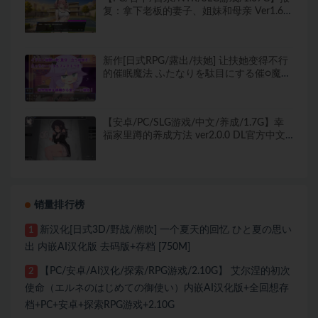
复：拿下老板的妻子、姐妹和母亲 Ver1.60
官方中文版 PC+日系SLG+1.07G
新作[日式RPG/露出/扶她] 让扶她变得不行
的催眠魔法 ふたなりを駄目にする催○魔法
AI汉化版 [920M]
【安卓/PC/SLG游戏/中文/养成/1.7G】幸
福家里蹲的养成方法 ver2.0.0 DL官方中文
版+养成SLG游戏+同居互动游戏&补更
+1.7G
销量排行榜
新汉化[日式3D/野战/潮吹] 一个夏天的回忆 ひと夏の思い
1
出 内嵌AI汉化版 去码版+存档 [750M]
【PC/安卓/AI汉化/探索/RPG游戏/2.10G】 艾尔涅的初次
2
使命（エルネのはじめての御使い）内嵌AI汉化版+全回想存
档+PC+安卓+探索RPG游戏+2.10G