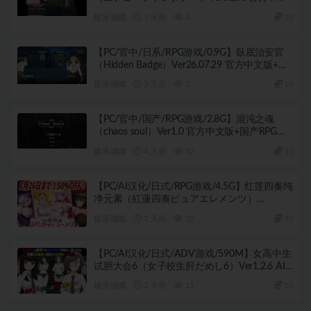
版+日系RPG游戏+0.9G
娱乐游戏
3 天前
4
10
【PC/官中/日系/RPG游戏/0.9G】臥底治安官
（Hidden Badge）Ver26.07.29 官方中文版+日
系RPG游戏+0.9G
娱乐游戏
3 天前
2
10
【PC/官中/国产/RPG游戏/2.8G】混沌之魂
（chaos soul）Ver1.0 官方中文版+国产RPG游
戏+2.8G
娱乐游戏
4 天前
12
10
【PC/AI汉化/日式/RPG游戏/4.5G】红莲四奏纯
净元素（紅蓮四奏ピュアエレメンツ）
Ver1.0.11 AI汉化版+全回想存档+日式RPG游戏
娱乐游戏
2 天前
15
10
+4.50G
【PC/AI汉化/日式/ADV游戏/590M】女高中生
试胆大会6（女子校生肝だめし6）Ver1.2.6 AI
汉化版+【DLC v1.0.1】+存档+日式ADV游戏
娱乐游戏
2 天前
11
10
+590M