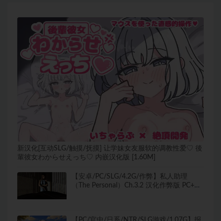
新汉化[互动SLG/触摸/抚摸] 让学妹女友服软的调教性爱♡ 後
輩彼女わからせえっち♡ 内嵌汉化版 [1.60M]
【安卓/PC/SLG/4.2G/作弊】私人助理
（The Personal）Ch.3.2 汉化作弊版 PC+安
卓 欧美SLG游戏&补+4.2G
【PC/官中/日系/NTR/SLG游戏/1.07G】报