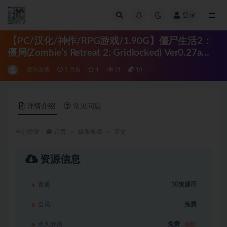
登录
全部
【PC/汉化/神作/RPG游戏/1.90G】僵尸生活2：
僵局(Zombie’s Retreat 2: Gridlocked) Ver0.27a
Beta DsspseekV3汉化版+画廊MOD+作弊+存档
娱乐游戏
5 月前
1
21
10
+神作RPG游戏+1.90G
详情介绍
常见问题
当前位置：
首页
娱乐游戏
正文
资源信息
普通
10资源币
会员
免费
永久会员
免费
推荐