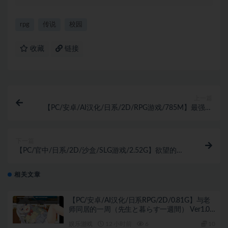
rpg
传说
校园
收藏
链接
上一篇
【PC/安卓/AI汉化/日系/2D/RPG游戏/785M】最强女
战士之邪教陷阱 Ver1.0 AI汉化版+PC+安卓+日系
2DRPG游戏+785M
下一篇
【PC/官中/日系/2D/沙盒/SLG游戏/2.52G】欲望的丘
比特 (Lust\’s Cupid) Ver1.1.6 官方中文版+日系2D沙盒
SLG游戏+2.52G
相关文章
【PC/安卓/AI汉化/日系RPG/2D/0.81G】与老
师同居的一周（先生と暮らす一週間） Ver1.01
AI汉化版+PC+安卓+日系RPG游戏+0.81G
娱乐游戏
12 小时前
6
10