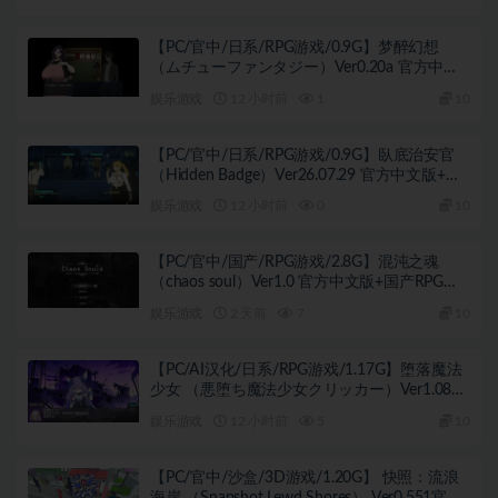
【PC/官中/日系/RPG游戏/0.9G】梦醉幻想
（ムチューファンタジー）Ver0.20a 官方中文
版+日系RPG游戏+0.9G
娱乐游戏
12 小时前
1
10
【PC/官中/日系/RPG游戏/0.9G】臥底治安官
（Hidden Badge）Ver26.07.29 官方中文版+日
系RPG游戏+0.9G
娱乐游戏
12 小时前
0
10
【PC/官中/国产/RPG游戏/2.8G】混沌之魂
（chaos soul）Ver1.0 官方中文版+国产RPG游
戏+2.8G
娱乐游戏
2 天前
7
10
【PC/AI汉化/日系/RPG游戏/1.17G】堕落魔法
少女 （悪堕ち魔法少女クリッカー）Ver1.08
AI汉化版+1.17G
娱乐游戏
12 小时前
5
10
【PC/官中/沙盒/3D游戏/1.20G】 快照：流浪
海岸 （Snapshot Lewd Shores） Ver0.551官中