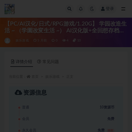
登录
全部
【PC/AI汉化/日式/RPG游戏/1.20G】 学园改造生
活 ~ （学園改変生活 ~） AI汉化版+全回想存档
+日式RPG游戏+1.20G
娱乐游戏
5 月前
0
4
10
详情介绍
常见问题
当前位置：
首页
娱乐游戏
正文
资源信息
普通
10资源币
会员
免费
永久会员
免费
推荐