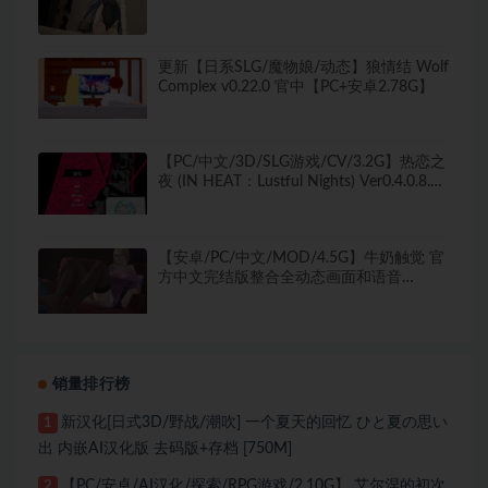
生肉版 去码版 [1.10G]
更新【日系SLG/魔物娘/动态】狼情结 Wolf
Complex v0.22.0 官中【PC+安卓2.78G】
【PC/中文/3D/SLG游戏/CV/3.2G】热恋之
夜 (IN HEAT：Lustful Nights) Ver0.4.0.8.1
AI汉化版+3DSLG游戏+CV+3.2G
【安卓/PC/中文/MOD/4.5G】牛奶触觉 官
方中文完结版整合全动态画面和语音
MOD+扩展精翻版+欧美SLG+PC+安卓
+4.5G+补
销量排行榜
新汉化[日式3D/野战/潮吹] 一个夏天的回忆 ひと夏の思い
1
出 内嵌AI汉化版 去码版+存档 [750M]
【PC/安卓/AI汉化/探索/RPG游戏/2.10G】 艾尔涅的初次
2