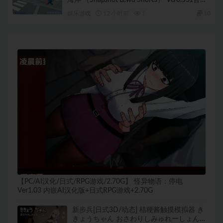
步兵版+沙盒3D游戏+1.20G
娱乐游戏
12 小时前
1
10
【PC/AI汉化/日式/RPG游戏/2.70G】 怪异物语：停电
Ver1.03 内嵌AI汉化版+日式RPG游戏+2.70G
新步兵[日式3D/动态] 桔梗酱触摸模拟器 き
きょうちゃん おさわりしみゅれーしょん