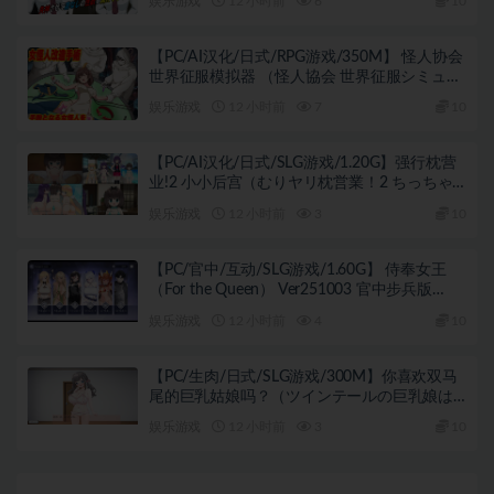
娱乐游戏
12 小时前
6
10
+590M
【PC/AI汉化/日式/RPG游戏/350M】 怪人协会
世界征服模拟器 （怪人協会 世界征服シミュレ
ーター） AI汉化版+日式RPG游戏+350M
娱乐游戏
12 小时前
7
10
【PC/AI汉化/日式/SLG游戏/1.20G】强行枕营
业!2 小小后宫（むりヤリ枕営業！2 ちっちゃ
なハーレム）内嵌AI汉化版+日式SLG游戏
娱乐游戏
12 小时前
3
10
+1.20G
【PC/官中/互动/SLG游戏/1.60G】 侍奉女王
（For the Queen） Ver251003 官中步兵版
+2DLC+互动SLG游戏+1.60G
娱乐游戏
12 小时前
4
10
【PC/生肉/日式/SLG游戏/300M】你喜欢双马
尾的巨乳姑娘吗？（ツインテールの巨乳娘は
好きですか？）生肉版+日式SLG游戏+300M
娱乐游戏
12 小时前
3
10