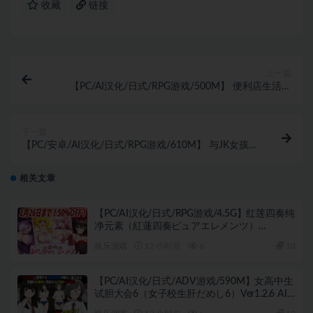
收藏
链接
上一篇
【PC/AI汉化/日式/RPG游戏/500M】 便利店生活！
（～ コンビニ生活!） 内嵌AI汉化版+日式RPG游戏
+500M
下一篇
【PC/安卓/AI汉化/日式/RPG游戏/610M】 与JK女孩在
清洁工房间的生活 Ver1.0.3 内嵌AI汉化步兵版+PC+安
卓+日式RPG游戏+610M
相关文章
【PC/AI汉化/日式/RPG游戏/4.5G】红莲四奏纯
净元素（紅蓮四奏ピュアエレメンツ）
Ver1.0.11 AI汉化版+全回想存档+日式RPG游戏
娱乐游戏
12 小时前
6
10
+4.50G
【PC/AI汉化/日式/ADV游戏/590M】女高中生
试胆大会6（女子校生肝だめし6）Ver1.2.6 AI
汉化版+【DLC v1.0.1】+存档+日式ADV游戏