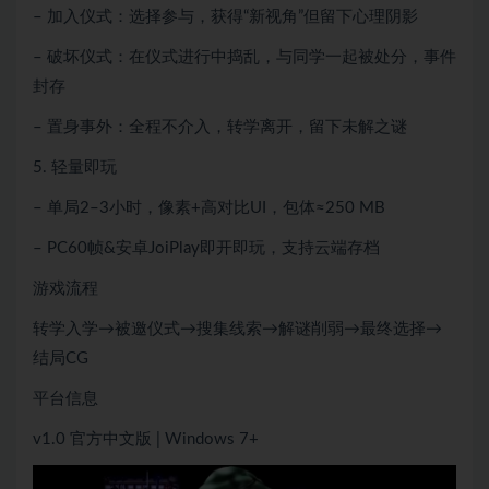
– 加入仪式：选择参与，获得“新视角”但留下心理阴影
– 破坏仪式：在仪式进行中捣乱，与同学一起被处分，事件
封存
– 置身事外：全程不介入，转学离开，留下未解之谜
5. 轻量即玩
– 单局2–3小时，像素+高对比UI，包体≈250 MB
– PC60帧&安卓JoiPlay即开即玩，支持云端存档
游戏流程
转学入学→被邀仪式→搜集线索→解谜削弱→最终选择→
结局CG
平台信息
v1.0 官方中文版 | Windows 7+