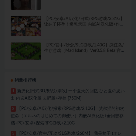
版+PC+安卓+欧美SLG游戏+3.4G
【PC/安卓/AI汉化/日式/RPG游戏/3.31G】
让妹子怀孕！爆乳天国 内嵌AI汉化版+作弊
码+PC+安卓+日式RPG游戏+3.31G
【PC/官中/沙盒/SLG游戏/1.40G】疯狂岛/
生存游戏（Mad Island）Ver0.5.8 Beta 官方
中文版+DLC+去码+控制台代码+沙盒SLG游
戏+1.40G
销量排行榜
新汉化[日式3D/野战/潮吹] 一个夏天的回忆 ひと夏の思い
1
出 内嵌AI汉化版 去码版+存档 [750M]
【PC/安卓/AI汉化/探索/RPG游戏/2.10G】 艾尔涅的初次
2
使命（エルネのはじめての御使い）内嵌AI汉化版+全回想存
档+PC+安卓+探索RPG游戏+2.10G
【PC/安卓/官中/互动/SLG游戏/260M】 我是椅子 (オレ
3