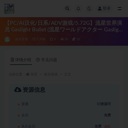
登录
全部
【PC/AI汉化/日系/ADV游戏/5.72G】流星世界演
员 Gaslight Bullet (流星ワールドアクター Gaslight
Bullet) AI汉化版+日系ADV游戏+5.72G
娱乐游戏
5 月前
0
10
10
详情介绍
常见问题
当前位置：
首页
娱乐游戏
正文
资源信息
普通
10资源币
会员
免费
永久会员
免费
推荐