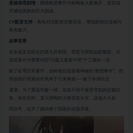
悬疑推理剧情
：围绕教团事件与财阀纵火案展开，层层揭
开撼动国家的巨大阴谋。
CV配音支持
：角色对话配有完整语音，增强剧情沉浸感与
角色魅力。
故事背景
在永远失去阳光的第七共和国，罪恶与黑暗如影随形。日
流琉香作为警察内部“问题儿童集中营”十三课的一员，
除了处理日常案件，始终独自追查着神秘的“教团事件”。然
而他我行我素的作风终于引来麻烦——被下令调往交
通课。为了重返刑案一线，琉香不得不接受苛刻的定额任
务。就在此时，某大财阀的大楼突发火灾，这场大火如
同信号，拉开了撼动整个国家的动荡序幕。