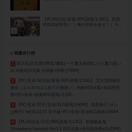
湖畔の街) Ver1.1 内嵌AI汉化版+日式
NTRRPG游戏+1.70G
【PC/AI汉化/探索/RPG游戏/1.30G】 把我
的肌肉还给我！（ 俺の筋肉を返せ！） AI
汉化版+探索RPG游戏+1.30G
销量排行榜
新汉化[日式3D/野战/潮吹] 一个夏天的回忆 ひと夏の思い
1
出 内嵌AI汉化版 去码版+存档 [750M]
【PC/安卓/AI汉化/探索/RPG游戏/2.10G】 艾尔涅的初次
2
使命（エルネのはじめての御使い）内嵌AI汉化版+全回想存
档+PC+安卓+探索RPG游戏+2.10G
【PC/安卓/官中/互动/SLG游戏/260M】 我是椅子 (オレ
3
は椅子) Ver25.12.11 官中版+PC+安卓+互动SLG游戏+260M
【PC/AI汉化/日式/RPG游戏/1.13G】 草莓吸血鬼
4
(Strawberry Vampire) Ver1.2 AI汉化版+全回想存档+日式RPG