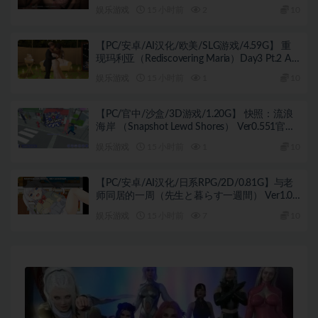
卓+欧美SLG游戏+3.74G
娱乐游戏
15 小时前
2
10
【PC/安卓/AI汉化/欧美/SLG游戏/4.59G】 重
现玛利亚（Rediscovering Maria）Day3 Pt.2 AI
汉化版+PC+安卓+欧美SLG游戏+4.59G
娱乐游戏
15 小时前
1
10
【PC/官中/沙盒/3D游戏/1.20G】 快照：流浪
海岸 （Snapshot Lewd Shores） Ver0.551官中
步兵版+沙盒3D游戏+1.20G
娱乐游戏
15 小时前
1
10
【PC/安卓/AI汉化/日系RPG/2D/0.81G】与老
师同居的一周（先生と暮らす一週間） Ver1.01
AI汉化版+PC+安卓+日系RPG游戏+0.81G
娱乐游戏
15 小时前
7
10