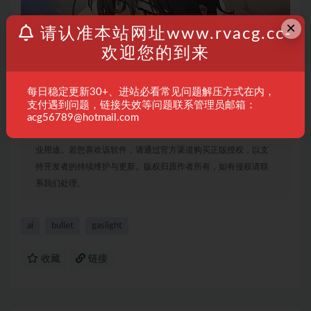
×
请认准本站网址www.rvacg.cc-
欢迎您的到来
每日稳定更新30+、进站必看常见问题解压方式在内，
支付遇到问题，链接失效等问题联系管理员邮箱：
免责声明：
本站资源均来自网络收集或用户分享，仅供学习、研
acg56789@hotmail.com
究和交流使用。请于下载后24小时内删除相关文件，不得用于商
业用途。若您喜欢该软件，请通过官方渠道购买正版授权，以支
持开发者的持续维护与更新。版权归原作者所有，如有侵权请联
系我们处理。
ai
bullet
gaslight
收藏
链接