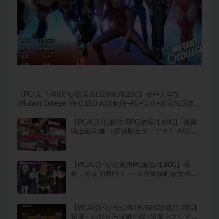
【PC/安卓/AI汉化/欧美/SLG游戏/8.28G】变种人学院
(Mutant College) Ver0.15.0 AI汉化版+PC+安卓+欧美SLG游戏
+8.28G
【PC/A汉化/拨作/RPG游戏/1.60G】 侦探
骑士戴安娜 （探偵騎士ダイアナ） AI汉化
版+拔作RPG游戏+1.60G
【PC/AI汉化/探索/RPG游戏/1.80G】哥
哥，你在闲着吗？——在歌舞伎町被女生搭
讪了 AI汉化版+DLC+自带全回想+日式RPG
游戏+1.80G
【PC/AI汉化/日式/NTR/RPG游戏/1.70G】
退魔士玛丽亚与湖畔小镇 (退魔士マリアと