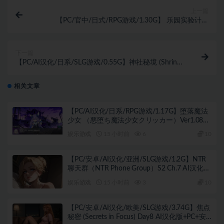
上一篇
【PC/官中/日式/RPG游戏/1.30G】 乐园实验计划
（Eden Plan Demo） Ver0.32 官中步兵版+日式RPG游
戏+1.30G
下一篇
【PC/AI汉化/日系/SLG游戏/0.55G】神社秘境 (Shrine
Secret) Ver1.3 完结版+日系SLG游戏+0.55G
相关文章
【PC/AI汉化/日系/RPG游戏/1.17G】堕落魔法
少女 （悪堕ち魔法少女クリッカー）Ver1.08
AI汉化版+1.17G
娱乐游戏
15 小时前
6
10
【PC/安卓/AI汉化/亚洲/SLG游戏/1.2G】NTR
聊天群（NTR Phone Group）S2 Ch.7 AI汉化版
+PC+安卓+亚洲SLG游戏+1.2G
娱乐游戏
15 小时前
3
10
【PC/安卓/AI汉化/欧美/SLG游戏/3.74G】焦点
秘密 (Secrets in Focus) Day8 AI汉化版+PC+安