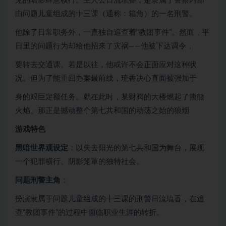
见的暗影肆意横行。主人公日流琉香，是隶属于警察内部
由问题儿童组成的十三课（通称：箱角）的一名刑警。
他除了日常职务外，一直独自追查着“教团事件”。然而，平
日里的问题行为却给他招来了灾祸——他被下达调令，
要转去交通课。若是以往，他或许不会正面应对这种状
况。但为了能重回办案最前线，琉香决心直面被强加于
身的艰巨定额任务。就在此时，某财阀的大楼燃起了熊熊
火焰。那正是撼动整个第七共和国的动荡之始的狼烟
游戏特色
黑暗世界观设定
：以失去阳光的第七共和国为舞台，展现
一个犯罪横行、阴影笼罩的独特社会。
问题刑警主角
：
扮演隶属于问题儿童组成的十三课的刑警日流琉香，在追
查“教团事件”的过程中面临职业生涯的转折。