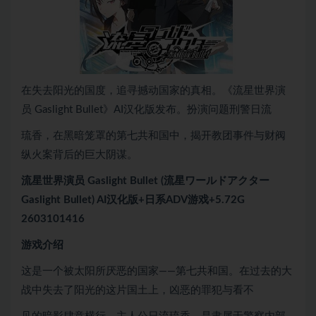
在失去阳光的国度，追寻撼动国家的真相。《流星世界演
员 Gaslight Bullet》AI汉化版发布。扮演问题刑警日流
琉香，在黑暗笼罩的第七共和国中，揭开教团事件与财阀
纵火案背后的巨大阴谋。
流星世界演员 Gaslight Bullet (流星ワールドアクター
Gaslight Bullet) AI汉化版+日系ADV游戏+5.72G
2603101416
游戏介绍
这是一个被太阳所厌恶的国家——第七共和国。在过去的大
战中失去了阳光的这片国土上，凶恶的罪犯与看不