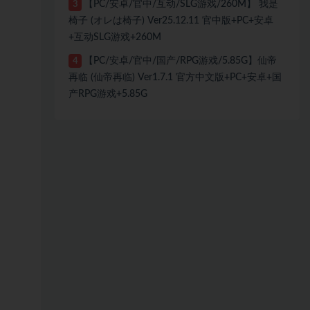
【PC/安卓/官中/互动/SLG游戏/260M】 我是
3
椅子 (オレは椅子) Ver25.12.11 官中版+PC+安卓
+互动SLG游戏+260M
【PC/安卓/官中/国产/RPG游戏/5.85G】仙帝
4
再临 (仙帝再临) Ver1.7.1 官方中文版+PC+安卓+国
产RPG游戏+5.85G