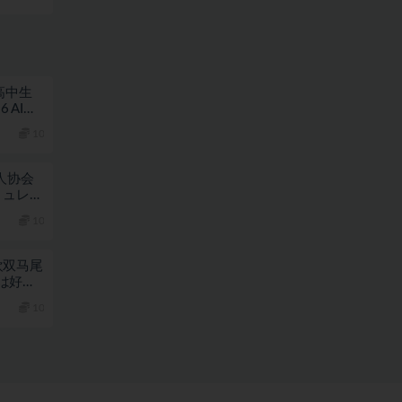
女高中生
 AI汉
戏
10
怪人协会
ミュレー
10
喜欢双马尾
は好き
10