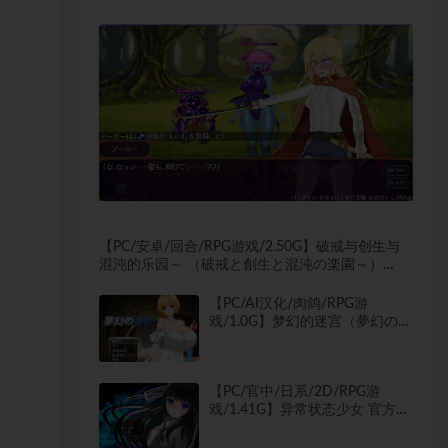
【PC/安卓/回合/RPG游戏/2.50G】破戒与创生与
混沌的乐园～ （破戒と創生と混沌の楽園～）
Ver1.01 内嵌AI汉化版+作弊码+PC+安卓+回合RPG
游戏+2.50G
【PC/AI汉化/肉鸽/RPG游
戏/1.0G】梦幻的迷宫（夢幻の迷
宮） Ver1.4 AI汉化版+肉鸽RPG
游戏+1.0G
【PC/官中/日系/2D/RPG游
戏/1.41G】异常状态少女 官方中
文步兵版+日系2DRPG游戏
+1.41G