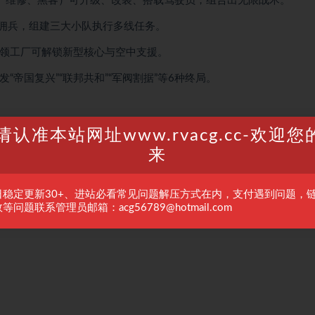
察、维修、黑客）可升级、改装、搭载驾驶员，组合出无限战术。
雇佣兵，组建三大小队执行多线任务。
占领工厂可解锁新型核心与空中支援。
“帝国复兴”“联邦共和”“军阀割据”等6种终局。
请认准本站网址www.rvacg.cc-欢迎您
来
日稳定更新30+、进站必看常见问题解压方式在内，支付遇到问题，
等问题联系管理员邮箱：acg56789@hotmail.com