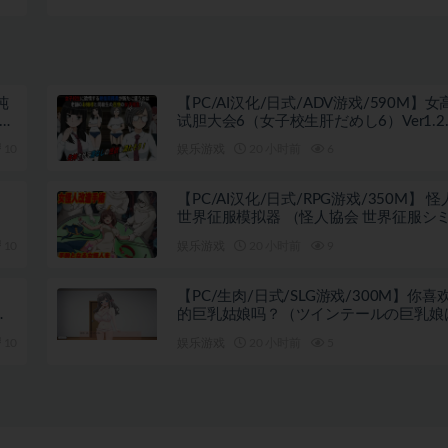
游戏
Vitalis Immortal Loss） Ver0.41.0 Beta 官方中文版+存档+动作
0G
ACT游戏+3.60G
纯
【PC/AI汉化/日式/ADV游戏/590M】
11
试胆大会6（女子校生肝だめし6）Ver1.2.6
化版+【DLC v1.0.1】+存档+日式ADV游
10
娱乐游戏
20 小时前
6
+590M
【PC/AI汉化/日式/RPG游戏/350M】 
世界征服模拟器 （怪人協会 世界征服シ
ター） AI汉化版+日式RPG游戏+350M
10
娱乐游戏
20 小时前
9
【PC/生肉/日式/SLG游戏/300M】你
な
的巨乳姑娘吗？（ツインテールの巨乳娘
G
ですか？）生肉版+日式SLG游戏+300M
10
娱乐游戏
20 小时前
5