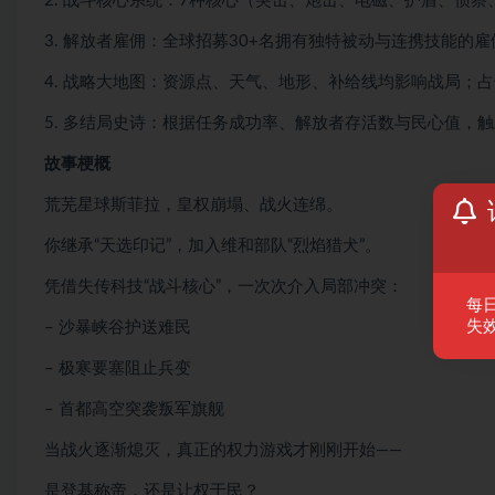
2. 战斗核心系统：7种核心（突击、炮击、电磁、护盾、侦
3. 解放者雇佣：全球招募30+名拥有独特被动与连携技能的
4. 战略大地图：资源点、天气、地形、补给线均影响战局；
5. 多结局史诗：根据任务成功率、解放者存活数与民心值，触发
故事梗概
荒芜星球斯菲拉，皇权崩塌、战火连绵。
你继承“天选印记”，加入维和部队“烈焰猎犬”。
凭借失传科技“战斗核心”，一次次介入局部冲突：
每
失效
– 沙暴峡谷护送难民
– 极寒要塞阻止兵变
– 首都高空突袭叛军旗舰
当战火逐渐熄灭，真正的权力游戏才刚刚开始——
是登基称帝，还是让权于民？