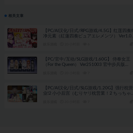
ル警備員） Ver26.03.02 官方中文版+全回想存档+模拟SLG
+4.1
相关文章
【PC/AI汉化/日式/RPG游戏/4.5G】红莲四奏
净元素（紅蓮四奏ピュアエレメンツ） Ver1.0.
AI汉化版+全回想存档+日式RPG游戏+4.50G
娱乐游戏
20 小时前
6
【PC/官中/互动/SLG游戏/1.60G】 侍奉女王
（For the Queen） Ver251003 官中步兵版
+2DLC+互动SLG游戏+1.60G
娱乐游戏
20 小时前
7
【PC/AI汉化/日式/SLG游戏/1.20G】强行枕营
业!2 小小后宫（むりヤリ枕営業！2 ちっちゃ
ハーレム）内嵌AI汉化版+日式SLG游戏+1.20
娱乐游戏
20 小时前
7