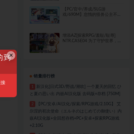
【PC/官中/养成/SLG游
戏/690M】怠惰的怪兽公主不想
工作 Ver2.1 官中步兵版+存档+养
成SLG游戏+690M
增添AZ[探索RPG/羞耻/耻辱]
NTR.CASE04 为了守护世界，献
上你的身体吧 NTR.CASE04 世界
ヲ守ルタメ ソノ身ヲ捧ゲヨ 内
×
的到
嵌AI汉化版+作弊码 [PC+安卓
1.10G]
销量排行榜
链接
新汉化[日式3D/野战/潮吹] 一个夏天的回忆 ひ
1
と夏の思い出 内嵌AI汉化版 去码版+存档 [750M]
【PC/安卓/AI汉化/探索/RPG游戏/2.10G】 艾
2
尔涅的初次使命（エルネのはじめての御使い）内
嵌AI汉化版+全回想存档+PC+安卓+探索RPG游戏
+2.10G