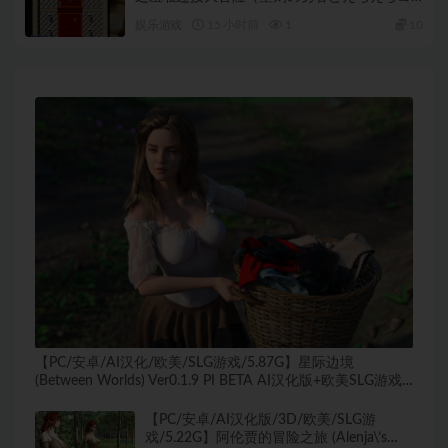
ネクトバトル！）Ver1.02 AI汉化版+日系RPG
娱乐游戏
15 小时前
1
10
游戏+1.15G
【PC/安卓/AI汉化/欧美/SLG游戏/5.87G】星际边境
(Between Worlds) Ver0.1.9 PI BETA AI汉化版+欧美SLG游戏
+5.87G
【PC/安卓/AI汉化版/3D/欧美/SLG游
戏/5.22G】阿伦贾的冒险之旅 (Alenja\’s