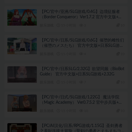
【PC/官中/亚洲/SLG游戏/0.4G】边境征服者
（Border Conqueror）Ver1.7.2 官方中文版+亚
洲SLG游戏+0.4G
娱乐游戏
15 小时前
3
10
【PC/官中/日系/SLG游戏/0.6G】催堕的雌性们
（催堕のメスたち） 官方中文版+日系SLG游戏
+0.6G
娱乐游戏
15 小时前
4
10
【PC/官中/日系SLG/2.32G】欲望同频（BioBot
Guide） 官方中文版+日系SLG游戏+2.32G
娱乐游戏
15 小时前
7
10
【PC/官中/日式/SLG游戏/1.22G】 魔法学院
（Magic Academy） Ver0.7.5.2 官中步兵版+日
式SLG游戏+1.22G
娱乐游戏
15 小时前
10
10
【PC/AI汉化/日系/RPG游戏/1.15G】圣剑勇者
之羞耻连接大冒险（聖剣の勇者とえちえちコ