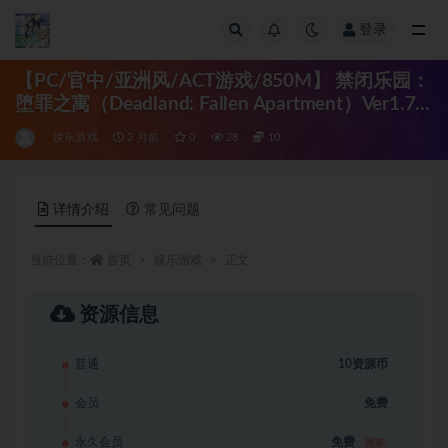
登录
全部
【PC/官中/亚洲风/ACT游戏/850M】 禁闭乐园：
堕罪之寓（Deadland: Fallen Apartment）Ver1.7
官中步兵版+存档+亚洲风ACT游戏+850M
娱乐游戏
2 月前
0
28
10
详情介绍
常见问题
当前位置：
首页
娱乐游戏
正文
资源信息
普通
10资源币
会员
免费
永久会员
免费
推荐