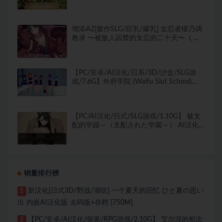
Adventures) Ver0.21 Final AI汉化版+PC+安
卓+3D欧美SLG游戏+5.22G
增添AZ[拨作SLG/巨乳/爆乳] 女忍者绫乃调
教录 〜被敌人囚禁的女忍的二十天〜 くノ
一綾乃調教録 ー敵に囚われた女忍の二十
日間ー 内嵌AI汉化版+作弊码 [860M]
【PC/安卓/AI汉化/日系/3D/沙盒/SLG游
戏/7.6G】外府学院 (Waifu Slut School)
Ver0.53 AI汉化版+PC+安卓+日系3D沙盒
SLG游戏+7.6G
【PC/AI汉化/日式/SLG游戏/1.10G】 被支
配的学园～（支配された学園～） AI汉化
版+日式SLG游戏+1.10G
销量排行榜
新汉化[日式3D/野战/潮吹] 一个夏天的回忆 ひと夏の思い
1
出 内嵌AI汉化版 去码版+存档 [750M]
【PC/安卓/AI汉化/探索/RPG游戏/2.10G】 艾尔涅的初次
2