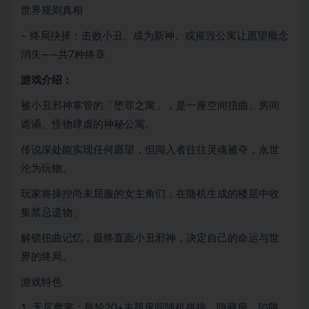
世界规则真相
– 终局抉择：击败小丑、成为新神、或摧毁公寓让愿望概念
消失——共7种终章
游戏介绍：
被小丑邪神掌管的「堕罪之寓」，是一座空间扭曲、房间
诡谲、怪物肆虐的神秘公寓。
传说深处能实现任何愿望，但闯入者往往灵魂被夺，永世
沦为玩物。
玩家将操控尚未屈服的女主角们，在随机生成的楼层中收
集禁忌遗物、
解锁扭曲记忆，最终直面小丑邪神，决定自己的命运与世
界的终局。
游戏特色
1. 无尽魔寓：每轮20+主题房间随机拼接，隐藏房、陷阱