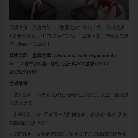
愿望有价，灵魂为契！《堕罪之寓》双端上线，随机魔寓
+灵魂值系统，7种终局等你挑战——立即下载，冲破无尽房
间，终结小丑游戏！
禁闭乐园：堕罪之寓（Deadland: Fallen Apartment）
Ver1.7 官中步兵版+存档+亚洲风ACT游戏+850M
2605291659
游戏故事
– 踏入公寓：为寻失踪兄长/治愈绝症/复仇，女主们自愿进
入堕罪之寓
– 小丑审判：每5层遭遇一次邪神游戏，必须做出牺牲队友
或自残的\”选择题\”
– 记忆残片：收集散落日记，逐渐揭开\”实现愿望\”背后的