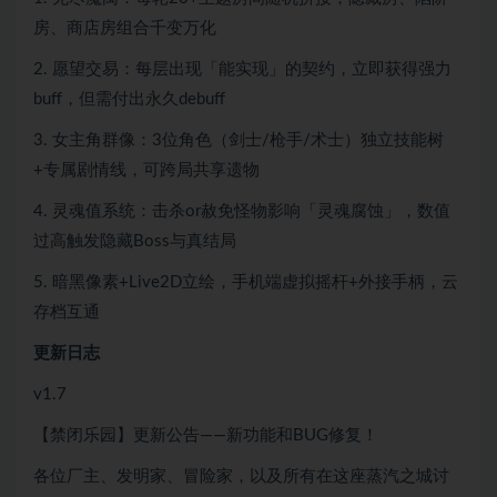
房、商店房组合千变万化
2. 愿望交易：每层出现「能实现」的契约，立即获得强力
buff，但需付出永久debuff
3. 女主角群像：3位角色（剑士/枪手/术士）独立技能树
+专属剧情线，可跨局共享遗物
4. 灵魂值系统：击杀or赦免怪物影响「灵魂腐蚀」，数值
过高触发隐藏Boss与真结局
5. 暗黑像素+Live2D立绘，手机端虚拟摇杆+外接手柄，云
存档互通
更新日志
v1.7
【禁闭乐园】更新公告——新功能和BUG修复！
各位厂主、发明家、冒险家，以及所有在这座蒸汽之城讨