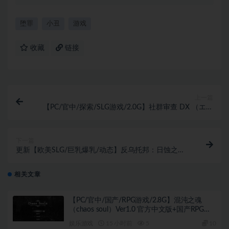
堕罪
小丑
游戏
收藏
链接
上一篇
【PC/官中/探索/SLG游戏/2.0G】社群审查 DX （エロ
検閲者 the censor） Ver5.0.3 官中步兵版+DLC+存档
+探索SLG游戏+2.0G
下一篇
更新【欧美SLG/巨乳爆乳/动态】反乌托邦：日蚀之下
Dystopia: Under the Eclipse v0.2.5 汉化【PC+安卓
2.60G】
相关文章
【PC/官中/国产/RPG游戏/2.8G】混沌之魂
（chaos soul）Ver1.0 官方中文版+国产RPG游
戏+2.8G
娱乐游戏
15 小时前
5
10