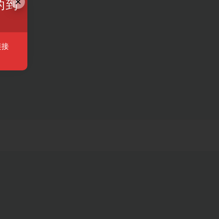
×
的到
链接