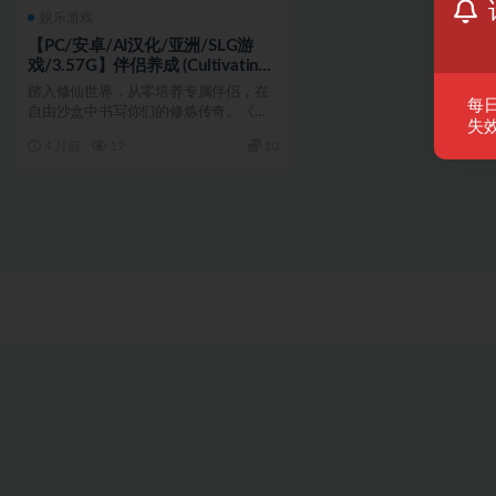
娱乐游戏
【PC/安卓/AI汉化/亚洲/SLG游
戏/3.57G】伴侣养成 (Cultivating
Companions) Ver0.3 AI汉化版
踏入修仙世界，从零培养专属伴侣，在
+PC+安卓+亚洲SLG游戏+3.57G
每
自由沙盒中书写你们的修炼传奇。《伴
失效
侣养成》Ver0.3 A...
4 月前
17
10