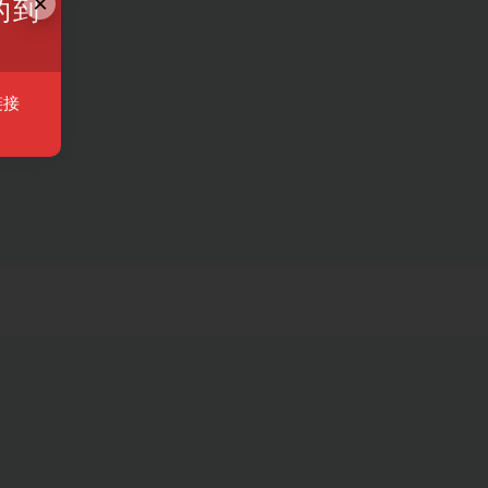
×
的到
链接