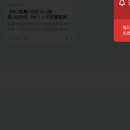
娱乐游戏
【PC/机翻/日式/SLG游
戏/420M】 SM！～小恶魔般的侄
女～ （えすめい!～小悪魔な姪っ
温馨的叔侄生活因一个偶然的契机发生
子～）机翻版+日式SLG游戏
每
转变，不为人知的另一面被加奈发现。
+420M
失效
SM！～小恶魔般的侄女...
3 月前
9
10