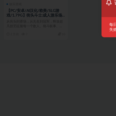
娱乐游戏
【PC/安卓/AI汉化/欧美/SLG游
戏/1.79G】街头斗士:成人游乐场
（Street Brawlers: Adult
从街头到赛场，从无名到冠军，释放超
Playground）Battle9.5 AI汉化
每
凡技艺征服每一个敌人。格斗叙事、剧
+PC+安卓+欧美SLG游戏+1.79G
失效
情驱动、拳台系统——在拳...
2 月前
7
10