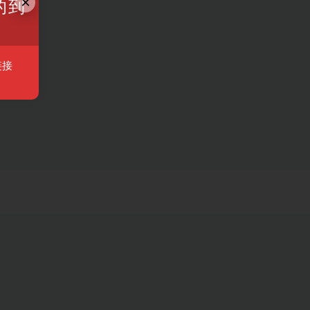
×
的到
链接